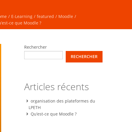
ome
/
E-Learning
/
featured
/
Moodle
/
’est-ce que Moodle ?
Rechercher
RECHERCHER
Articles récents
RECHERCHE
organisation des plateformes du
LPETH
Qu’est-ce que Moodle ?