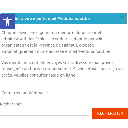
Webmail
Ouvrir la barre d’outils
×
Accéder à votre boîte mail @eduhainaut.be
Chaque élève, enseignant ou membre du personnel
administratif des écoles secondaires, dont le pouvoir
organisateur est la Province de Hainaut, dispose
automatiquement d’une adresse e-mail @eduhainaut.be
Vos identifiants ont été envoyés sur l’adresse e-mail privée
renseignée au bureau du personnel. Si vous n’avez pas reçu vos
accès, veuillez consulter l’aide en ligne :
https://aide.ecampus-
RECHERCHE
hainaut.be/course/view.php?id=84
Connexion au Webmail :
http://webmail.eduhainaut.be/
Rechercher
RECHERCHER