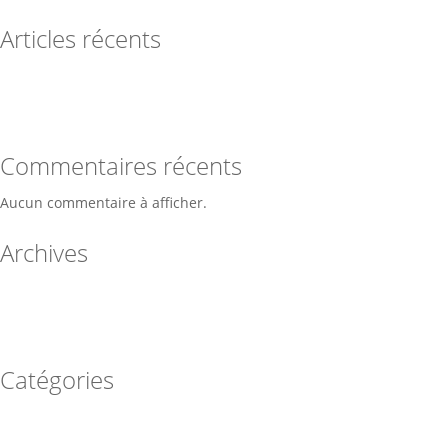
Articles récents
organisation des plateformes du LPETH
Qu’est-ce que Moodle ?
Commentaires récents
Aucun commentaire à afficher.
Archives
février 2025
octobre 2015
Catégories
E-Learning
featured