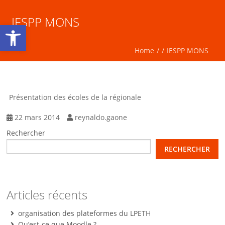
IESPP MONS
Ouvrir la barre d’outils
Home
/
/
IESPP MONS
Présentation des écoles de la régionale
22 mars 2014
reynaldo.gaone
RECHERCHE
Rechercher
RECHERCHER
Articles récents
organisation des plateformes du LPETH
Qu’est-ce que Moodle ?